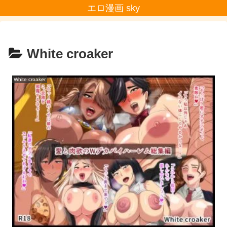
エロ漫画 sky
White croaker
White croaker