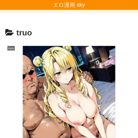
エロ漫画 sky
truo
truo