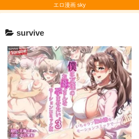
エロ漫画 sky
survive
survive