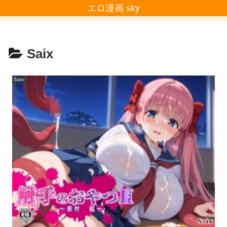
エロ漫画 sky
Saix
Saix