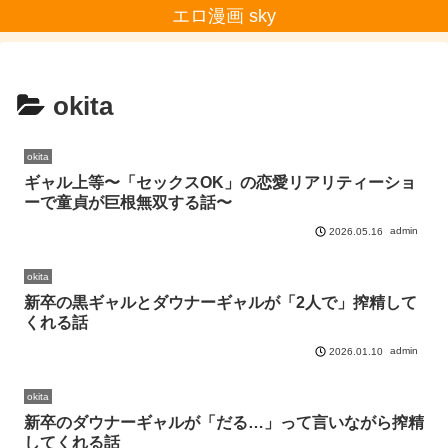
エロ漫画 sky
okita
okita
ギャル上等〜「セックスOK」の恋愛リアリティーショ
ーで童貞が巨根無双する話〜
admin
2026.05.16
okita
新卒の黒ギャルとダウナーギャルが「2人で」搾精して
くれる話
admin
2026.01.10
okita
新卒のダウナーギャルが「だる…」って言いながら搾精
してくれる話