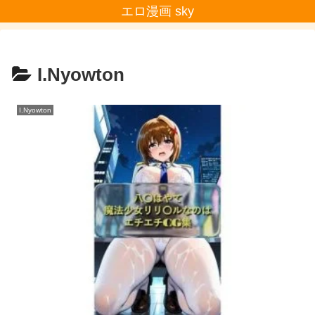
エロ漫画 sky
I.Nyowton
I.Nyowton