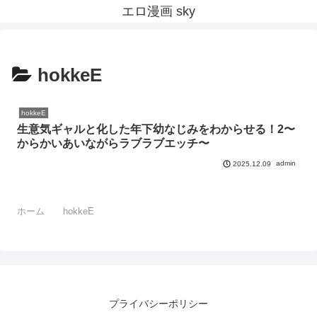
エロ漫画 sky
hokkeE
hokkeE
生意気ギャルと化した年下幼なじみをわからせる！2〜
からかいあいながらラブラブエッチ〜
admin
2025.12.09
ホーム
hokkeE
プライバシーポリシー