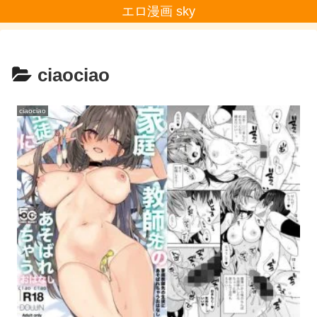
エロ漫画 sky
ciaociao
ciaociao