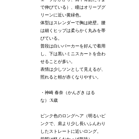
で伸びている）、瞳はオリーブグ
リーンに近い黄緑色。
体型はスレンダーで胸は絶壁。腰
は細くヒップは柔らかく丸みを帯
びている。
普段は白いパーカーを好んで着用
し、下は黒いミニスカートを合わ
せることが多い。
表情は少しツンとして見えるが、
照れると頰が赤くなりやすい。
・神崎 春奈（かんざき はる
な）:X歳
ピンク色のロングヘア（明るいピ
ンクで、肩より少し長いふんわり
したストレートに近いロング。