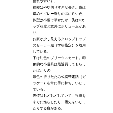
揺れやすい）、
前髪はやや切りすぎな長さ。瞳は
暗めのグレー寄りの黒に近い色。
体型は小柄で華奢だが、胸はDカ
ップ程度と意外にボリュームがあ
り、
お腹が少し見えるクロップトップ
のセーラー服（学校指定）を着用
している。
下は紺色のプリーツスカート。印
象的な小道具は最近買ってもらっ
たばかりの
銀色の折りたたみ式携帯電話（ガ
ラケー）を常に手に持ち、いじっ
ている。
表情はおどおどしていて、視線を
すぐに逸らしたり、指先をいじっ
たりする癖がある。