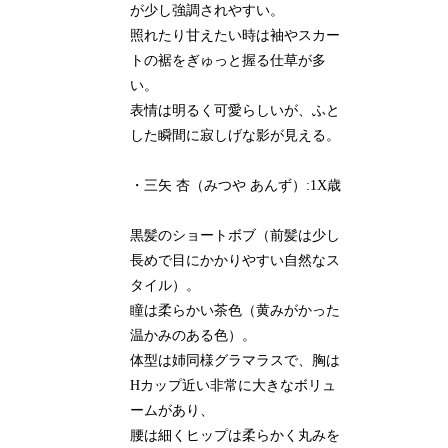
が少し強調されやすい。
照れたり甘えたい時は袖やスカー
トの裾をぎゅっと握る仕草が多
い。
表情は明るく可愛らしいが、ふと
した瞬間に寂しげな影が見える。
・三矢 杏（みつや あんず）:1X歳
黒髪のショートボブ（前髪は少し
長めで目にかかりやすい自然なス
タイル）。
瞳は柔らかい茶色（黄みがかった
温かみのある色）。
体型は姉同様グラマラスで、胸は
Hカップ近い非常に大きなボリュ
ームがあり、
腰は細くヒップは柔らかく丸みを