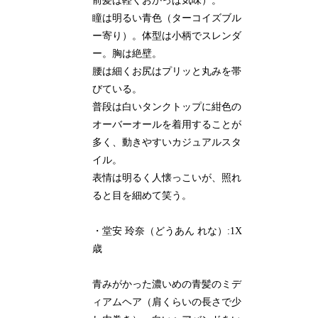
前髪は軽くおかっぱ気味）。
瞳は明るい青色（ターコイズブル
ー寄り）。体型は小柄でスレンダ
ー。胸は絶壁。
腰は細くお尻はプリッと丸みを帯
びている。
普段は白いタンクトップに紺色の
オーバーオールを着用することが
多く、動きやすいカジュアルスタ
イル。
表情は明るく人懐っこいが、照れ
ると目を細めて笑う。
・堂安 玲奈（どうあん れな）:1X
歳
青みがかった濃いめの青髪のミデ
ィアムヘア（肩くらいの長さで少