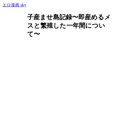
エロ漫画 sky
子産ませ島記録〜即産めるメ
スと繁殖した一年間につい
て〜