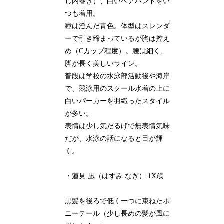
し内巻き）、白いヘアバンドをい
つも着用。
瞳は澄んだ青色。体型はスレンダ
ーで引き締まっているが胸は控え
め（Cカップ程度）。腰は細く、
脚が長く美しいライン。
普段は学校の水泳部活動後や海岸
で、競泳用のスクール水着の上に
白いパーカーを羽織ったスタイル
が多い。
表情は少し気だるげで無表情気味
だが、水泳の話になると目が輝
く。
・蓮見 凪（はすみ なぎ）:1X歳
黒髪を後ろで低く一つに束ねたポ
ニーテール（少し長めの髪が風に