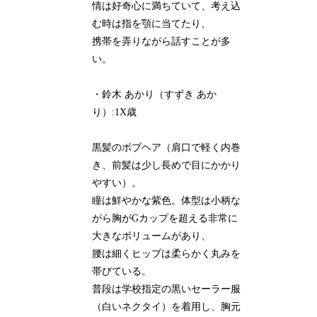
情は好奇心に満ちていて、考え込
む時は指を顎に当てたり、
携帯を弄りながら話すことが多
い。
・鈴木 あかり（すずき あか
り）:1X歳
黒髪のボブヘア（肩口で軽く内巻
き、前髪は少し長めで目にかかり
やすい）。
瞳は鮮やかな紫色。体型は小柄な
がら胸がGカップを超える非常に
大きなボリュームがあり、
腰は細くヒップは柔らかく丸みを
帯びている。
普段は学校指定の黒いセーラー服
（白いネクタイ）を着用し、胸元