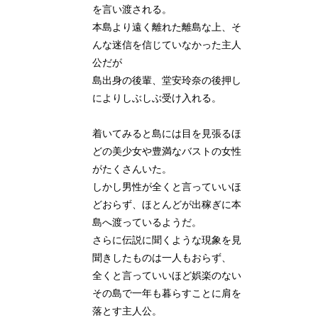
を言い渡される。
本島より遠く離れた離島な上、そ
んな迷信を信じていなかった主人
公だが
島出身の後輩、堂安玲奈の後押し
によりしぶしぶ受け入れる。
着いてみると島には目を見張るほ
どの美少女や豊満なバストの女性
がたくさんいた。
しかし男性が全くと言っていいほ
どおらず、ほとんどが出稼ぎに本
島へ渡っているようだ。
さらに伝説に聞くような現象を見
聞きしたものは一人もおらず、
全くと言っていいほど娯楽のない
その島で一年も暮らすことに肩を
落とす主人公。