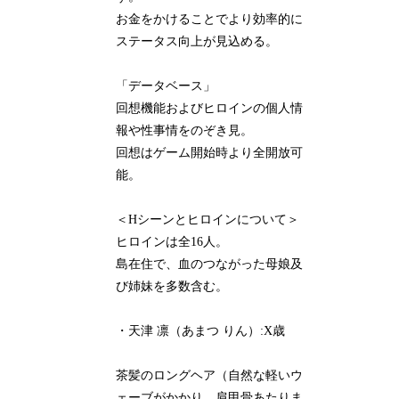
お金をかけることでより効率的に
ステータス向上が見込める。
「データベース」
回想機能およびヒロインの個人情
報や性事情をのぞき見。
回想はゲーム開始時より全開放可
能。
＜Hシーンとヒロインについて＞
ヒロインは全16人。
島在住で、血のつながった母娘及
び姉妹を多数含む。
・天津 凛（あまつ りん）:X歳
茶髪のロングヘア（自然な軽いウ
ェーブがかかり、肩甲骨あたりま