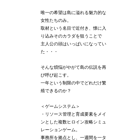
唯一の希望は島に溢れる魅力的な
女性たちのみ。
取材という名目で近付き、懐に入
り込みそのカラダを狙うことで
主人公の頭はいっぱいになってい
た・・・
そんな煩悩がやがて島の伝説を再
び呼び起こす。
一年という制限の中でどれだけ繁
殖できるのか？
＜ゲームシステム＞
・リソース管理と育成要素をメイ
ンとした複数ヒロイン攻略シミュ
レーションゲーム。
事務所を拠点とし、一週間を一タ