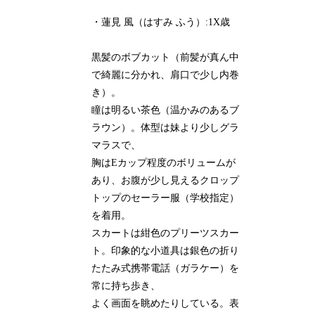
・蓮見 風（はすみ ふう）:1X歳
黒髪のボブカット（前髪が真ん中
で綺麗に分かれ、肩口で少し内巻
き）。
瞳は明るい茶色（温かみのあるブ
ラウン）。体型は妹より少しグラ
マラスで、
胸はEカップ程度のボリュームが
あり、お腹が少し見えるクロップ
トップのセーラー服（学校指定）
を着用。
スカートは紺色のプリーツスカー
ト。印象的な小道具は銀色の折り
たたみ式携帯電話（ガラケー）を
常に持ち歩き、
よく画面を眺めたりしている。表