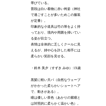
帯びている。
普段は白い着物に赤い袴姿（神社
で過ごすことが多いためこの服装
が定番）。
印象的な小道具は竹の箒をよく持
っており、境内や周囲を掃いてい
る姿が目立つ。
表情は全体的に乏しくクールに見
えるが、姉や心を許した相手には
柔らかい笑顔を見せる。
・鈴木 美夕（すずき みゆ）:1X歳
黒髪に軽い天パ（自然なウェーブ
がかかった柔らかいショートヘア
で、動きがある）。
瞳は優しい茶色（あかりの紫瞳と
は対照的に柔らかく温かい色）。