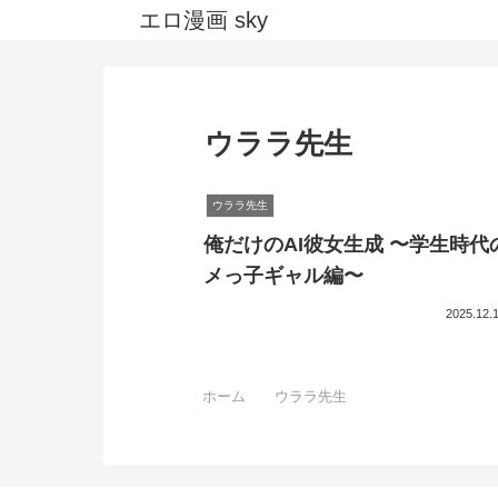
エロ漫画 sky
ウララ先生
ウララ先生
俺だけのAI彼女生成 〜学生時代
メっ子ギャル編〜
2025.12.
ホーム
ウララ先生