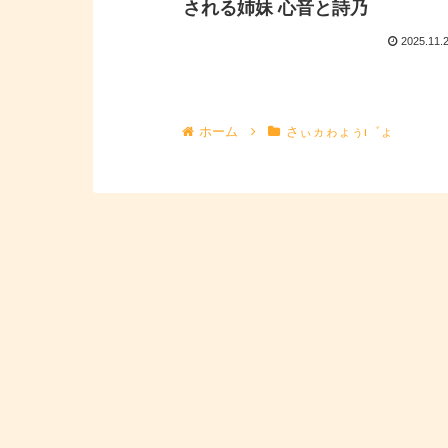
される姉妹 心音と詩乃
2025.11.
ホーム
さぃヵゎょぅι゛ょ