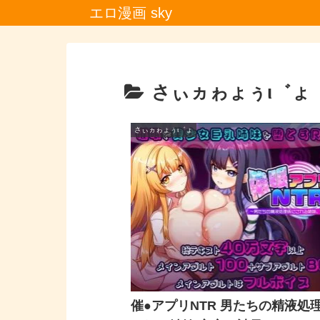
エロ漫画 sky
さぃヵゎょぅι゛ょ
さぃヵゎょぅι゛ょ
催●アプリNTR 男たちの精液処