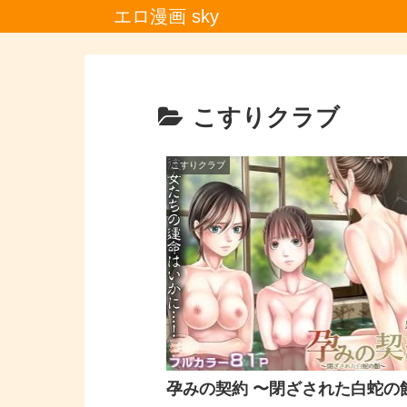
エロ漫画 sky
こすりクラブ
こすりクラブ
孕みの契約 〜閉ざされた白蛇の館