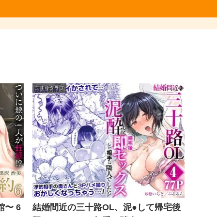
こすりクラブ
〜 6
結婚間近の三十路OL、泥●して帰宅後