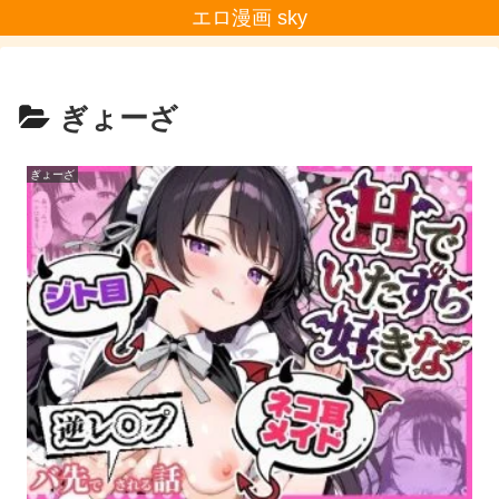
エロ漫画 sky
ぎょーざ
ぎょーざ