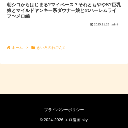
朝シコからはじまる?マイペース？それともややS?巨乳
娘とマイルドヤンキー系ダウナー娘とのハーレムライ
フ〜メロ編
admin
2025.11.29
ホーム
きいろのわごん2
プライバシーポリシー
© 2024-2026 エロ漫画 sky.