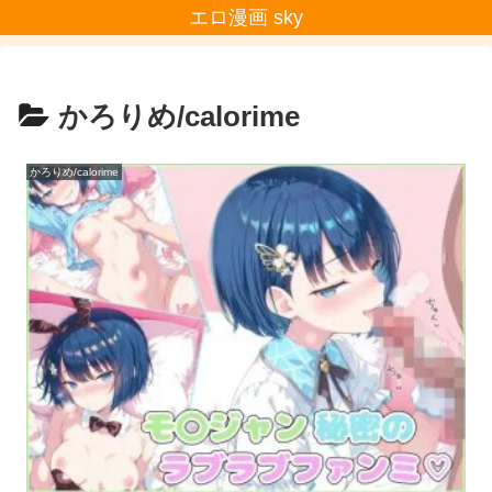
エロ漫画 sky
かろりめ/calorime
かろりめ/calorime