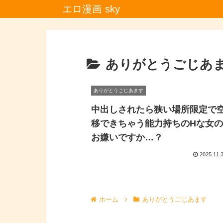
エロ漫画 sky
ありがとうごじあ
ありがとうごじあます
中出しされたら狭い場所限定で
移できちゃう能力持ちのHな女
お嫌いですか…？
2025.11.
ホーム
ありがとうごじあます