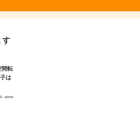
ます
空間転
の子は
30
admin