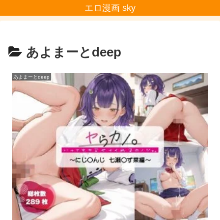
エロ漫画 sky
あよまーとdeep
あよまーとdeep